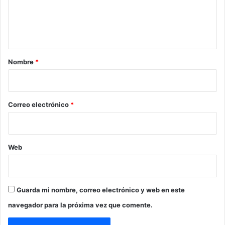
n
t
a
r
Nombre
*
i
o
*
Correo electrónico
*
Web
Guarda mi nombre, correo electrónico y web en este
navegador para la próxima vez que comente.