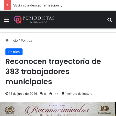
SEQ inicia descacharrización en escuelas de la Ribera del Río Hondo previo al inicio del ciclo escolar
Menú
B
Inicio
/
Política
Política
Reconocen trayectoria de
383 trabajadores
municipales
15 de junio de 2026
0
144
1 minuto de lectura