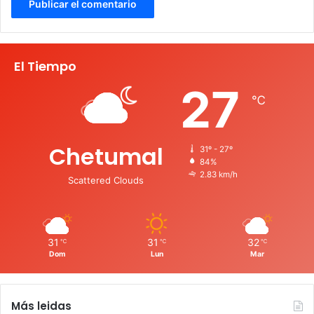
El Tiempo
27
℃
Chetumal
31º - 27º
84%
2.83 km/h
Scattered Clouds
31
31
32
℃
℃
℃
Dom
Lun
Mar
Más leidas