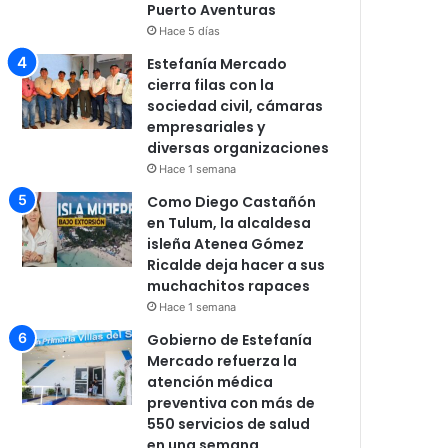
Puerto Aventuras
Hace 5 días
Estefanía Mercado
cierra filas con la
sociedad civil, cámaras
empresariales y
diversas organizaciones
Hace 1 semana
Como Diego Castañón
en Tulum, la alcaldesa
isleña Atenea Gómez
Ricalde deja hacer a sus
muchachitos rapaces
Hace 1 semana
Gobierno de Estefanía
Mercado refuerza la
atención médica
preventiva con más de
550 servicios de salud
en una semana