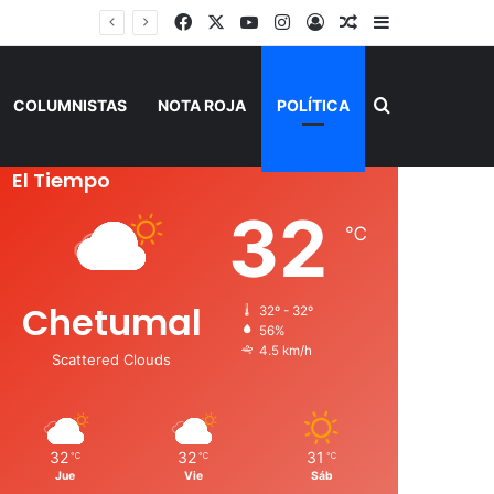
Facebook
X
YouTube
Instagram
Acceso
Publicación al a
Barra lateral
Buscar por
COLUMNISTAS
NOTA ROJA
POLÍTICA
El Tiempo
32
℃
Chetumal
32º - 32º
56%
4.5 km/h
Scattered Clouds
32
32
31
℃
℃
℃
Jue
Vie
Sáb