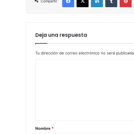
Compartir
Deja una respuesta
Tu dirección de correo electrónico no será publicada
C
o
m
e
n
t
a
r
Nombre
*