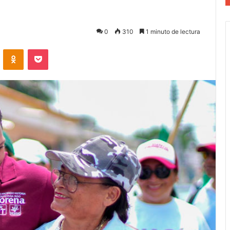
0
310
1 minuto de lectura
VKontakte
Odnoklassniki
Pocket