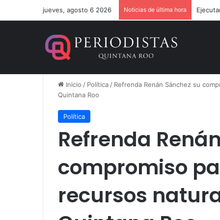
jueves, agosto 6 2026
Noticias de última hora
Ejecuta
Inicio
/
Política
/
Refrenda Renán Sánchez su compro
Quintana Roo
Política
Refrenda Renán
compromiso par
recursos natur