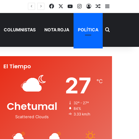
Facebook
X
YouTube
Instagram
Acceso
Publicación al a
Barra lateral
Buscar por
COLUMNISTAS
NOTA ROJA
POLÍTICA
El Tiempo
27
℃
Chetumal
32º - 27º
84%
3.33 km/h
Scattered Clouds