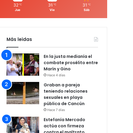
32
31
31
℃
℃
℃
Jue
Vie
Sáb
Más leidas
En la justa medianía el
combate prosélito entre
Marín y Gino
Hace 4 días
Graban a pareja
teniendo relaciones
sexuales en playa
pública de Cancún
Hace 7 días
Estefanía Mercado
actúa con firmeza
contra el maltrato