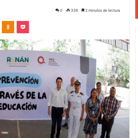
0
336
2 minutos de lectura
VKontakte
Odnoklassniki
Pocket