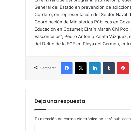
General del Estado en prevención de adicciones
Cordero, en representación del Sector Naval 
Coordinación de Ministerios Públicos en Cozum
Educación en Cozumel; Efraín Martín Chi Pool,
Vasconcelos”; Pedro Antonio Zaleta Vázquez, 
del Delito de la FGE en Playa del Carmen, entr
Facebook
X
LinkedIn
Tumblr
P
Compartir
Deja una respuesta
Tu dirección de correo electrónico no será publicada
C