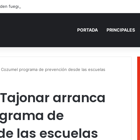
den fuego a camioneta involucrada en balacera en Carrillo Puerto
PORTADA
PRINCIPALES
 Cozumel programa de prevención desde las escuelas
Tajonar arranca
ograma de
de las escuelas