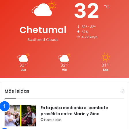
32
℃
Chetumal
32º - 32º
57%
4.22 km/h
Scattered Clouds
32
32
31
℃
℃
℃
Jue
Vie
Sáb
Más leidas
En la justa medianía el combate
prosélito entre Marín y Gino
Hace 5 días