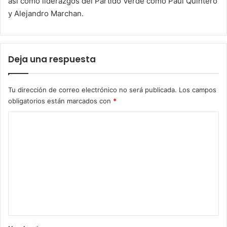
así como liderazgos del Partido Verde como Paul Quintero
y Alejandro Marchan.
Deja una respuesta
Tu dirección de correo electrónico no será publicada.
Los campos
obligatorios están marcados con
*
C
o
m
e
n
t
a
r