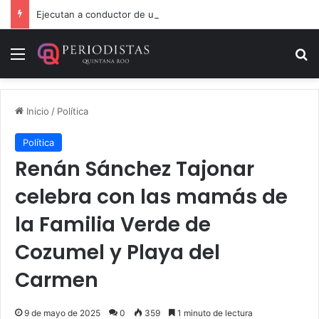
Ejecutan a conductor de un lujoso auto en Tulum
Menú
B
Inicio
/
Política
Política
Renán Sánchez Tajonar
celebra con las mamás de
la Familia Verde de
Cozumel y Playa del
Carmen
9 de mayo de 2025
0
359
1 minuto de lectura