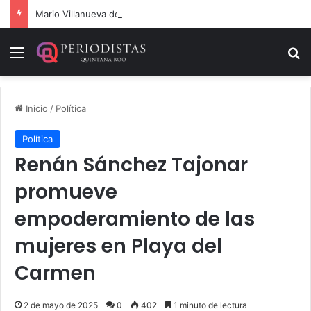
Mario Villanueva desmiente datos falsos sobre su caso
Menú
B
Inicio
/
Política
Política
Renán Sánchez Tajonar
promueve
empoderamiento de las
mujeres en Playa del
Carmen
2 de mayo de 2025
0
402
1 minuto de lectura