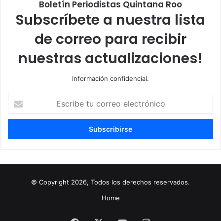
Boletín Periodistas Quintana Roo
Subscríbete a nuestra lista
de correo para recibir
nuestras actualizaciones!
Información confidencial.
Escribe
tu
correo
electrónico
© Copyright 2026, Todos los derechos reservados.
Home