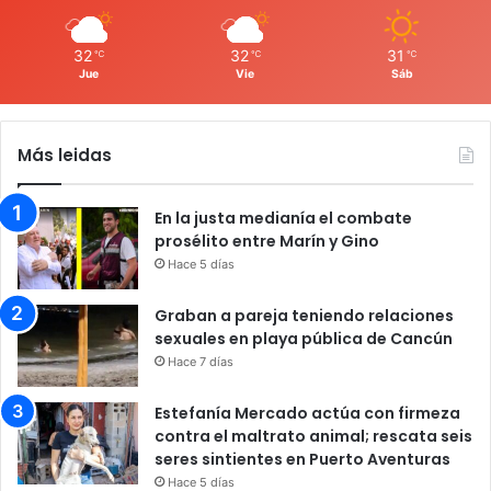
32
32
31
℃
℃
℃
Jue
Vie
Sáb
Más leidas
En la justa medianía el combate
prosélito entre Marín y Gino
Hace 5 días
Graban a pareja teniendo relaciones
sexuales en playa pública de Cancún
Hace 7 días
Estefanía Mercado actúa con firmeza
contra el maltrato animal; rescata seis
seres sintientes en Puerto Aventuras
Hace 5 días