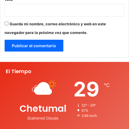
Guarda mi nombre, correo electrónico y web en este
navegador para la próxima vez que comente.
El Tiempo
29
℃
Chetumal
32º - 29º
67%
3.66 km/h
Scattered Clouds