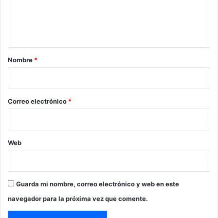
n
t
a
r
Nombre
*
i
o
*
Correo electrónico
*
Web
Guarda mi nombre, correo electrónico y web en este
navegador para la próxima vez que comente.