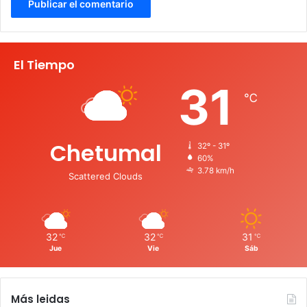
El Tiempo
31
℃
Chetumal
32º - 31º
60%
3.78 km/h
Scattered Clouds
32
32
31
℃
℃
℃
Jue
Vie
Sáb
Más leidas