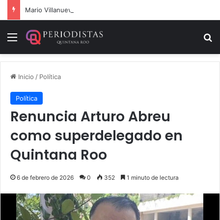
Mario Villanueva desmiente datos falsos sobre su caso
Menú
B
Inicio
/
Política
Política
Renuncia Arturo Abreu
como superdelegado en
Quintana Roo
6 de febrero de 2026
0
352
1 minuto de lectura