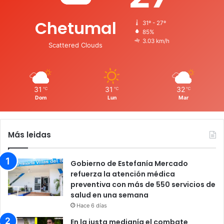
Chetumal
31º - 27º
85%
3.03 km/h
Scattered Clouds
31
31
32
℃
℃
℃
Dom
Lun
Mar
Más leidas
Gobierno de Estefanía Mercado
refuerza la atención médica
preventiva con más de 550 servicios de
salud en una semana
Hace 6 días
En la justa medianía el combate