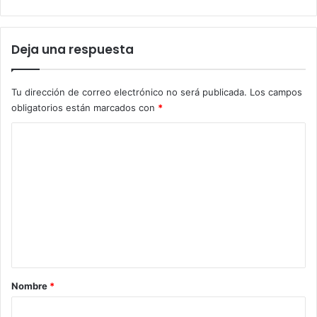
Deja una respuesta
Tu dirección de correo electrónico no será publicada.
Los campos
obligatorios están marcados con
*
C
o
m
e
n
t
a
r
Nombre
*
i