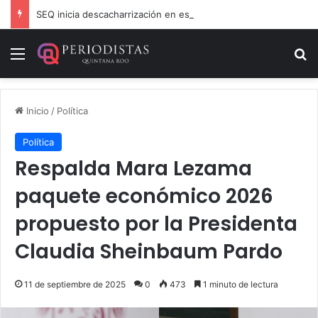
SEQ inicia descacharrización en escuelas de la Ribera del Río Hondo previo al inicio del ciclo escolar
Menú
B
Inicio
/
Política
Política
Respalda Mara Lezama
paquete económico 2026
propuesto por la Presidenta
Claudia Sheinbaum Pardo
11 de septiembre de 2025
0
473
1 minuto de lectura