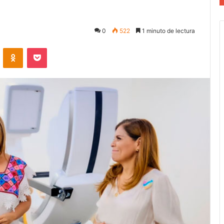
0
522
1 minuto de lectura
VKontakte
Odnoklassniki
Pocket