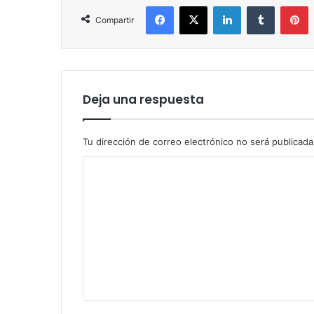
Facebook
X
LinkedIn
Tumblr
P
Compartir
Deja una respuesta
Tu dirección de correo electrónico no será publicada
C
o
m
e
n
t
a