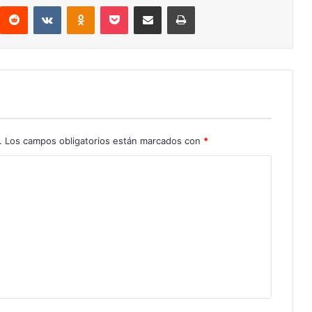
interest
Reddit
VKontakte
Odnoklassniki
Pocket
Compartir por correo electrónico
Imprimir
.
Los campos obligatorios están marcados con
*