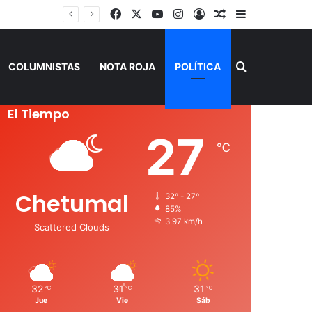
Facebook
X
YouTube
Instagram
Acceso
Publicación al a
Barra lateral
Buscar por
COLUMNISTAS
NOTA ROJA
POLÍTICA
El Tiempo
27
℃
Chetumal
32º - 27º
85%
3.97 km/h
Scattered Clouds
32
31
31
℃
℃
℃
Jue
Vie
Sáb