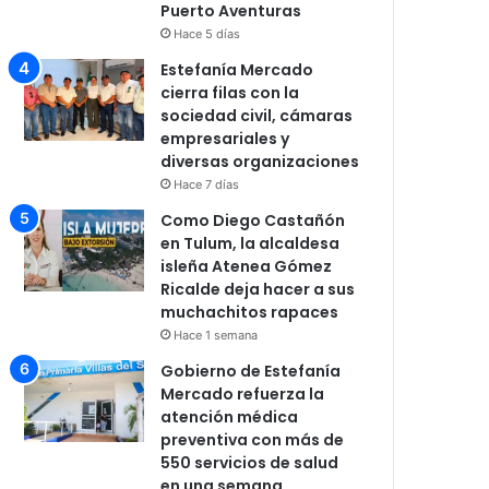
Puerto Aventuras
Hace 5 días
Estefanía Mercado
cierra filas con la
sociedad civil, cámaras
empresariales y
diversas organizaciones
Hace 7 días
Como Diego Castañón
en Tulum, la alcaldesa
isleña Atenea Gómez
Ricalde deja hacer a sus
muchachitos rapaces
Hace 1 semana
Gobierno de Estefanía
Mercado refuerza la
atención médica
preventiva con más de
550 servicios de salud
en una semana