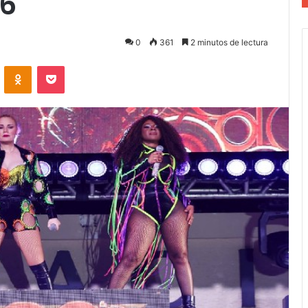
26
0
361
2 minutos de lectura
VKontakte
Odnoklassniki
Pocket