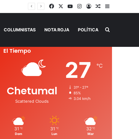
Facebook
X
YouTube
Instagram
Acceso
Publicación al a
Barra lateral
SEQ inicia descacharrización en escuelas de la Ribera del Río Hondo previo al inicio del ciclo escolar
Buscar por
COLUMNISTAS
NOTA ROJA
POLÍTICA
El Tiempo
27
℃
Chetumal
31º - 27º
85%
3.04 km/h
Scattered Clouds
31
31
32
℃
℃
℃
Dom
Lun
Mar