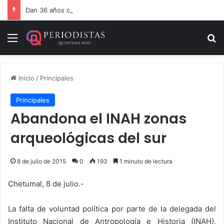
Dan 36 años de prisión por homicidio de cubana en Cancún
Menú
B
Inicio
/
Principales
Principales
Abandona el INAH zonas
arqueológicas del sur
8 de julio de 2015
0
193
1 minuto de lectura
Chetumal, 8 de julio.-
La falta de voluntad política por parte de la delegada del
Instituto Nacional de Antropología e Historia (INAH),