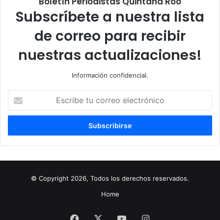
Boletín Periodistas Quintana Roo
Subscríbete a nuestra lista
de correo para recibir
nuestras actualizaciones!
Información confidencial.
Escribe
tu
correo
electrónico
© Copyright 2026, Todos los derechos reservados.
Home
Facebook
X
YouTube
Instagram