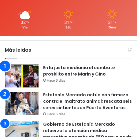
32
31
31
℃
℃
℃
Vie
Sáb
Dom
Más leidas
En la justa medianía el combate
prosélito entre Marín y Gino
Hace 6 días
Estefanía Mercado actúa con firmeza
contra el maltrato animal; rescata seis
seres sintientes en Puerto Aventuras
Hace 6 días
Gobierno de Estefanía Mercado
refuerza la atención médica
preventiva con más de 550 servicios de