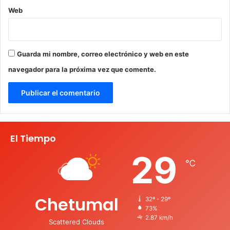
Web
Guarda mi nombre, correo electrónico y web en este
navegador para la próxima vez que comente.
El Tiempo
29
℃
Chetumal
32º - 29º
73%
2.87 km/h
Scattered Clouds