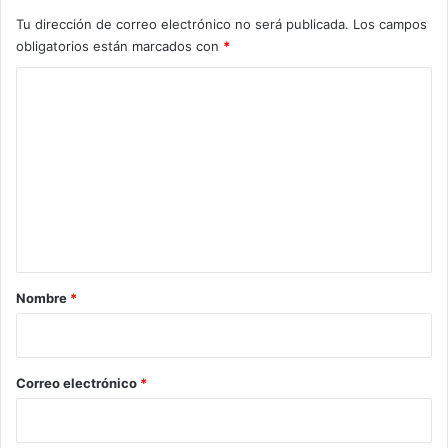
Tu dirección de correo electrónico no será publicada.
Los campos
obligatorios están marcados con
*
C
o
m
e
n
t
a
r
Nombre
*
i
o
*
Correo electrónico
*