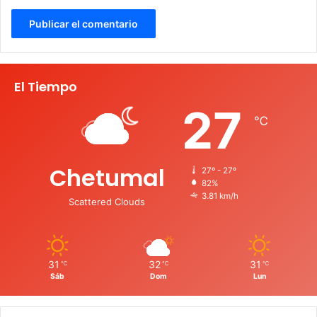
El Tiempo
27
℃
Chetumal
27º - 27º
82%
3.81 km/h
Scattered Clouds
31
32
31
℃
℃
℃
Sáb
Dom
Lun