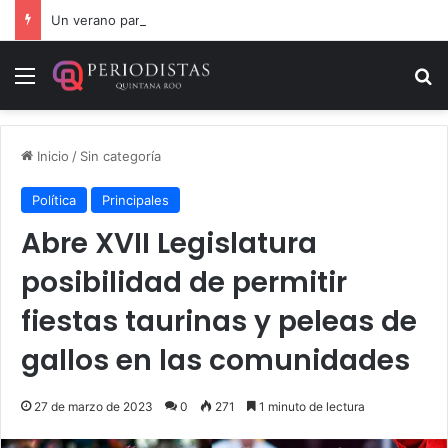
Un verano para recordar: niñas y niños cierran con alegría el curso “Aventuras de Verano”
Menú
B
Inicio
/
Sin categoría
Política
Principales
Abre XVII Legislatura
posibilidad de permitir
fiestas taurinas y peleas de
gallos en las comunidades
27 de marzo de 2023
0
271
1 minuto de lectura