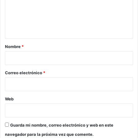
e
n
t
a
r
Nombre
*
i
o
*
Correo electrónico
*
Web
Guarda mi nombre, correo electrónico y web en este
navegador para la próxima vez que comente.