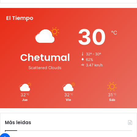
El Tiempo
30
℃
Chetumal
32º - 30º
62%
3.47 km/h
Scattered Clouds
32
32
31
℃
℃
℃
Jue
Vie
Sáb
Más leidas