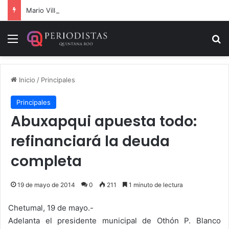
Mario Villanueva desmiente datos falsos sobre su caso
Menú
B
Inicio
/
Principales
Principales
Abuxapqui apuesta todo:
refinanciará la deuda
completa
19 de mayo de 2014
0
211
1 minuto de lectura
Chetumal, 19 de mayo.-
Adelanta el presidente municipal de Othón P. Blanco