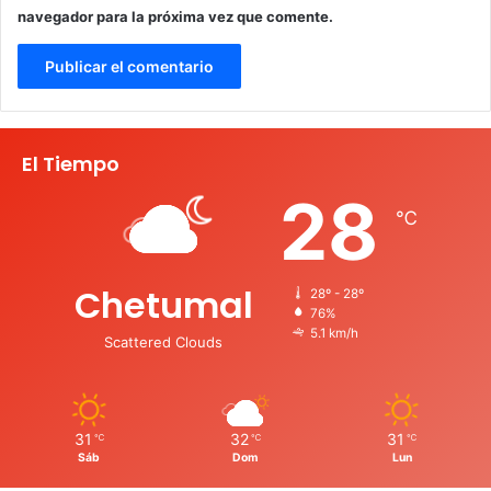
navegador para la próxima vez que comente.
El Tiempo
28
℃
Chetumal
28º - 28º
76%
5.1 km/h
Scattered Clouds
31
32
31
℃
℃
℃
Sáb
Dom
Lun