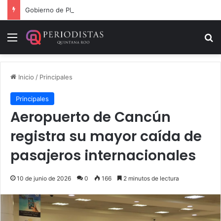
Gobierno de Playa del Carmen aprueba segunda modificación del POA 2026
Menú
B
Inicio
/
Principales
Principales
Aeropuerto de Cancún
registra su mayor caída de
pasajeros internacionales
10 de junio de 2026
0
166
2 minutos de lectura