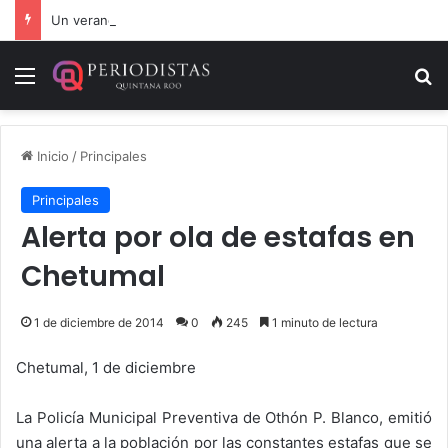
Un verano para recordar: niñas y niños cierran con alegría el curso “Aventuras de Verano”
Menú
B
Inicio
/
Principales
Principales
Alerta por ola de estafas en
Chetumal
1 de diciembre de 2014
0
245
1 minuto de lectura
Chetumal, 1 de diciembre
La Policía Municipal Preventiva de Othón P. Blanco, emitió
una alerta a la población por las constantes estafas que se