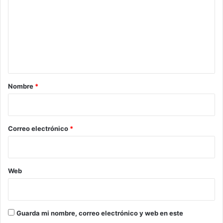
m
e
n
t
a
r
Nombre
*
i
o
*
Correo electrónico
*
Web
Guarda mi nombre, correo electrónico y web en este