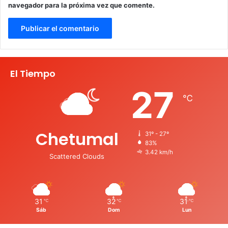
navegador para la próxima vez que comente.
El Tiempo
27
℃
Chetumal
31º - 27º
83%
3.42 km/h
Scattered Clouds
31
32
31
℃
℃
℃
Sáb
Dom
Lun