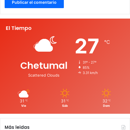
El Tiempo
27
℃
Chetumal
31º - 27º
85%
3.31 km/h
Scattered Clouds
31
31
32
℃
℃
℃
Vie
Sáb
Dom
Más leidas