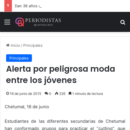
Dan 36 años de prisión por homicidio de cubana en Cancún
Menú
B
Inicio
/
Principales
Principales
Alerta por peligrosa moda
entre los jóvenes
16 de junio de 2015
0
226
1 minuto de lectura
Chetumal, 16 de junio
Estudiantes de las diferentes secundarias de Chetumal
han conformado grupos para practicar el “cutting”, que