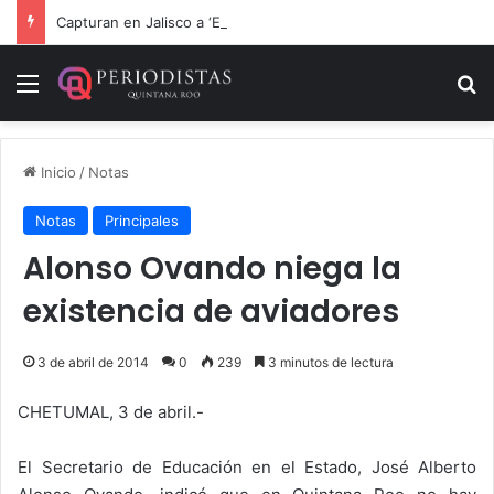
Capturan en Jalisco a ‘El Ruso’, presunto autor intelectual de varios homicidios en Playa del Carmen
Menú
B
Inicio
/
Notas
Notas
Principales
Alonso Ovando niega la
existencia de aviadores
3 de abril de 2014
0
239
3 minutos de lectura
CHETUMAL, 3 de abril.-
El Secretario de Educación en el Estado, José Alberto