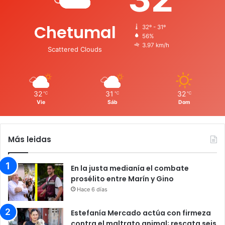
Chetumal
32º - 31º
56%
3.97 km/h
Scattered Clouds
32
31
32
℃
℃
℃
Vie
Sáb
Dom
Más leidas
En la justa medianía el combate
prosélito entre Marín y Gino
Hace 6 días
Estefanía Mercado actúa con firmeza
contra el maltrato animal; rescata seis