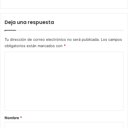
Deja una respuesta
Tu dirección de correo electrónico no será publicada.
Los campos
obligatorios están marcados con
*
C
o
m
e
n
t
a
r
Nombre
*
i