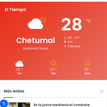
El Tiempo
28
℃
Chetumal
32º - 27º
81%
2.96 km/h
Scattered Clouds
32
31
31
℃
℃
℃
Vie
Sáb
Dom
Más leidas
En la justa medianía el combate