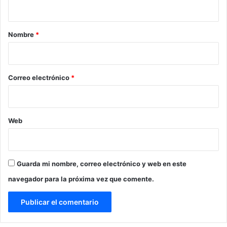
t
a
r
Nombre
*
i
o
*
Correo electrónico
*
Web
Guarda mi nombre, correo electrónico y web en este
navegador para la próxima vez que comente.