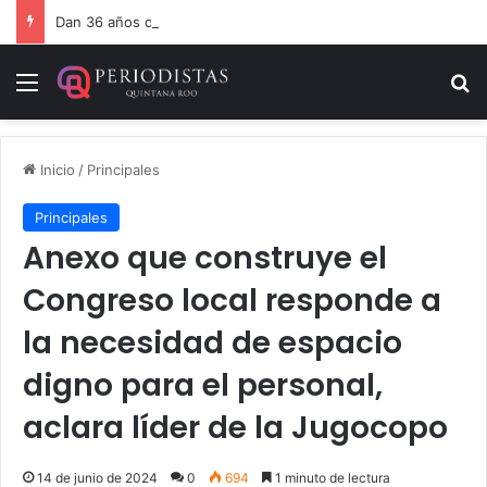
Dan 36 años de prisión por homicidio de cubana en Cancún
Menú
B
Inicio
/
Principales
Principales
Anexo que construye el
Congreso local responde a
la necesidad de espacio
digno para el personal,
aclara líder de la Jugocopo
14 de junio de 2024
0
694
1 minuto de lectura