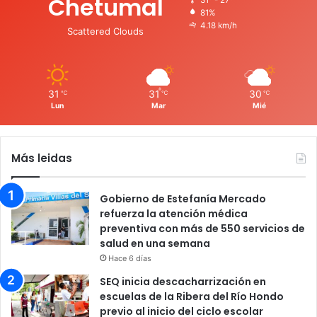
Chetumal
81%
4.18 km/h
Scattered Clouds
31
31
30
℃
℃
℃
Lun
Mar
Mié
Más leidas
Gobierno de Estefanía Mercado
refuerza la atención médica
preventiva con más de 550 servicios de
salud en una semana
Hace 6 días
SEQ inicia descacharrización en
escuelas de la Ribera del Río Hondo
previo al inicio del ciclo escolar