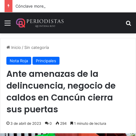
Cónclave morenista en el WTC de la CDMX
Menú
B
Inicio
/
Sin categoría
Nota Roja
Principales
Ante amenazas de la
delincuencia, negocio de
caldos en Cancún cierra
sus puertas
3 de abril de 2023
0
294
1 minuto de lectura