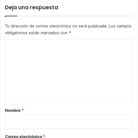
Deja una respuesta
Tu dirección de correo electrónico no será publicada.
Los campos
obligatorios están marcados con
*
C
o
m
e
n
t
a
r
Nombre
*
i
o
*
Correo electrónico
*