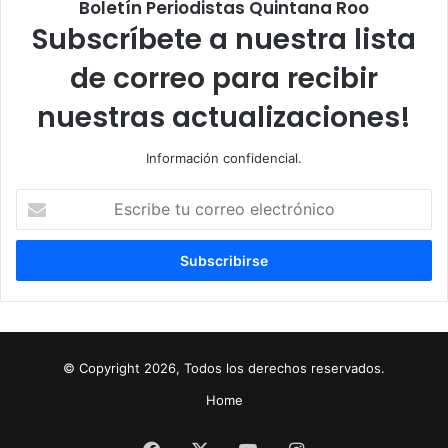
Boletín Periodistas Quintana Roo
Subscríbete a nuestra lista
de correo para recibir
nuestras actualizaciones!
Información confidencial.
Escribe
tu
correo
electrónico
© Copyright 2026, Todos los derechos reservados.
Home