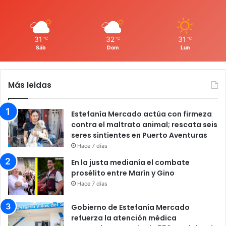
31
32
31
℃
℃
℃
Sáb
Dom
Lun
Más leidas
Estefanía Mercado actúa con firmeza
contra el maltrato animal; rescata seis
seres sintientes en Puerto Aventuras
Hace 7 días
En la justa medianía el combate
prosélito entre Marín y Gino
Hace 7 días
Gobierno de Estefanía Mercado
refuerza la atención médica