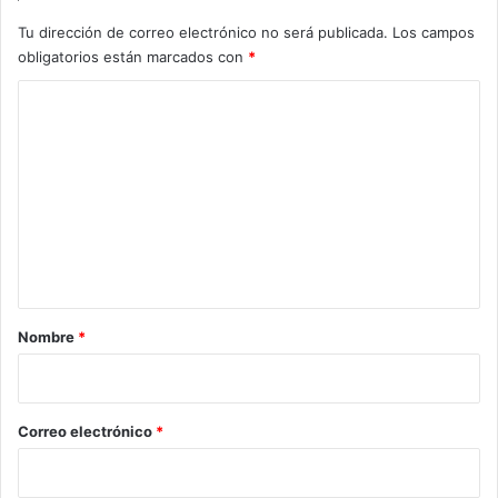
Tu dirección de correo electrónico no será publicada.
Los campos
obligatorios están marcados con
*
C
o
m
e
n
t
a
r
Nombre
*
i
o
*
Correo electrónico
*