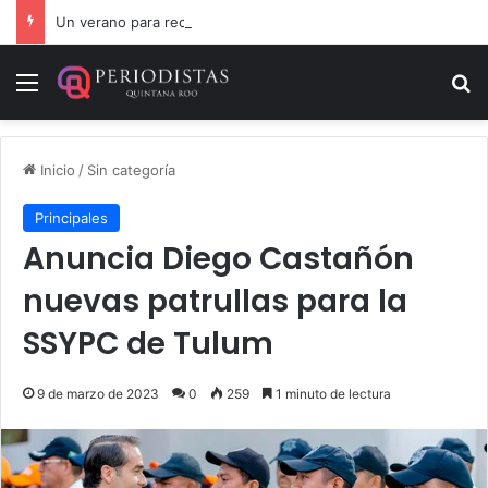
Un verano para recordar: niñas y niños cierran con alegría el curso “Aventuras de Verano”
Menú
B
Inicio
/
Sin categoría
Principales
Anuncia Diego Castañón
nuevas patrullas para la
SSYPC de Tulum
9 de marzo de 2023
0
259
1 minuto de lectura