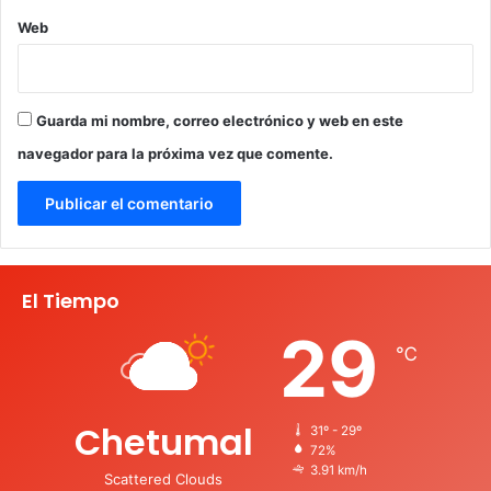
Web
Guarda mi nombre, correo electrónico y web en este
navegador para la próxima vez que comente.
El Tiempo
29
℃
Chetumal
31º - 29º
72%
3.91 km/h
Scattered Clouds