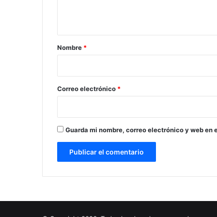
n
t
a
r
Nombre
*
i
o
*
Correo electrónico
*
Guarda mi nombre, correo electrónico y web en 