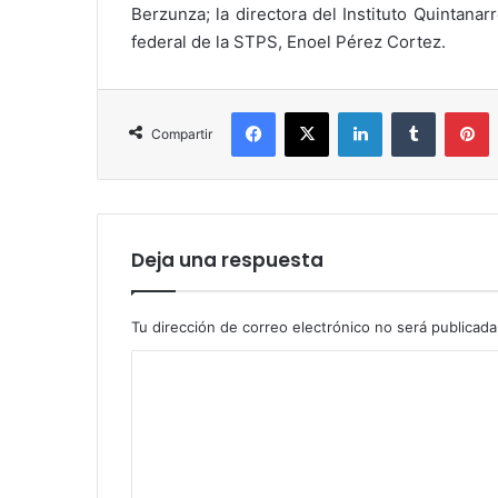
Berzunza; la directora del Instituto Quintana
federal de la STPS, Enoel Pérez Cortez.
Facebook
X
LinkedIn
Tumblr
P
Compartir
Deja una respuesta
Tu dirección de correo electrónico no será publicada
C
o
m
e