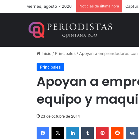
viernes, agosto 7 2026
Noticias de última hora
Inicio
/
Principales
/
Apoyan a emprendedores con 
Principales
Apoyan a empr
equipo y maqui
23 de octubre de 2014
Facebook
X
LinkedIn
Tumblr
Pinterest
Reddit