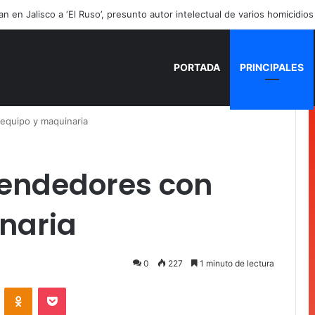
PORTADA
PRINCIPALES
equipo y maquinaria
endedores con
naria
0
227
1 minuto de lectura
VKontakte
Odnoklassniki
Pocket