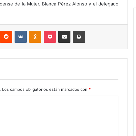
rroense de la Mujer, Blanca Pérez Alonso y el delegado
interest
Reddit
VKontakte
Odnoklassniki
Pocket
Compartir por correo electrónico
Imprimir
.
Los campos obligatorios están marcados con
*