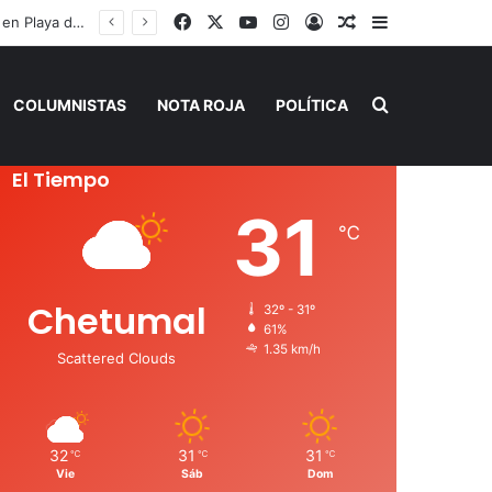
Facebook
X
YouTube
Instagram
Acceso
Publicación al a
Barra lateral
Capturan en Jalisco a ‘El Ruso’, presunto autor intelectual de varios homicidios en Playa del Carmen
Buscar por
COLUMNISTAS
NOTA ROJA
POLÍTICA
El Tiempo
31
℃
Chetumal
32º - 31º
61%
1.35 km/h
Scattered Clouds
32
31
31
℃
℃
℃
Vie
Sáb
Dom