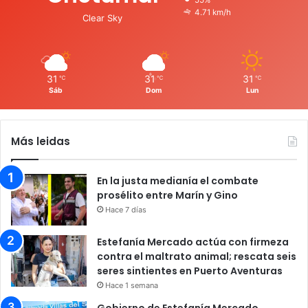
4.71 km/h
Clear Sky
31
31
31
℃
℃
℃
Sáb
Dom
Lun
Más leidas
En la justa medianía el combate
prosélito entre Marín y Gino
Hace 7 días
Estefanía Mercado actúa con firmeza
contra el maltrato animal; rescata seis
seres sintientes en Puerto Aventuras
Hace 1 semana
Gobierno de Estefanía Mercado