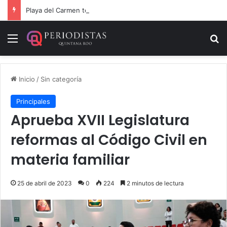
Playa del Carmen tendrá el primer Centro Comunitario “México Imparable” de Quintana Roo: Mara Lezama
Menú
B
Inicio
/
Sin categoría
Principales
Aprueba XVII Legislatura
reformas al Código Civil en
materia familiar
25 de abril de 2023
0
224
2 minutos de lectura