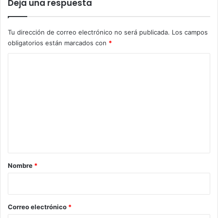
Deja una respuesta
Tu dirección de correo electrónico no será publicada.
Los campos
obligatorios están marcados con
*
C
o
m
e
n
t
a
r
Nombre
*
i
o
*
Correo electrónico
*