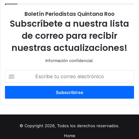
Boletín Periodistas Quintana Roo
Subscríbete a nuestra lista
de correo para recibir
nuestras actualizaciones!
Información confidencial.
Escribe
tu
correo
electrónico
© Copyright 2026, Todos los derechos reservados.
Home