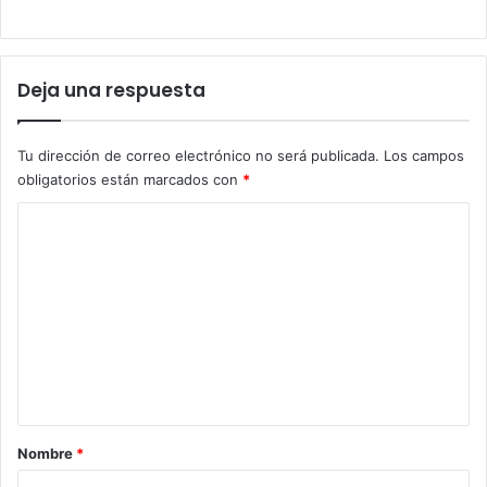
Deja una respuesta
Tu dirección de correo electrónico no será publicada.
Los campos
obligatorios están marcados con
*
C
o
m
e
n
t
a
r
Nombre
*
i