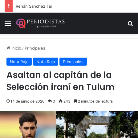
Renán Sánchez Tajonar lanza programa de entrega de kits de libretas para estudiantes cozumeleños
Menú
B
Inicio
/
Principales
Nota Roja
Nota Roja
Principales
Asaltan al capitán de la
Selección iraní en Tulum
14 de junio de 2026
0
243
2 minutos de lectura