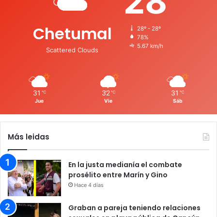
28
Chetumal
28º - 28º
78%
5.67 km/h
Scattered Clouds
31
32
31
℃
℃
℃
Jue
Vie
Sáb
Más leidas
En la justa medianía el combate
prosélito entre Marín y Gino
Hace 4 días
Graban a pareja teniendo relaciones