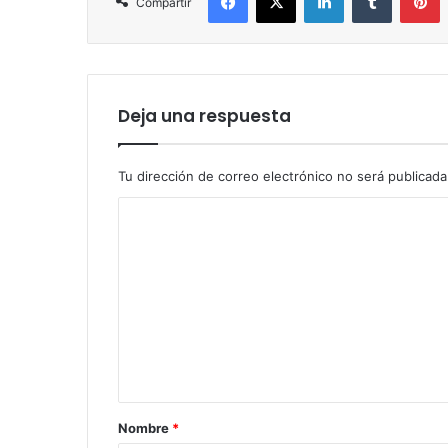
Compartir
Deja una respuesta
Tu dirección de correo electrónico no será publicada
C
o
m
e
n
t
a
r
Nombre
*