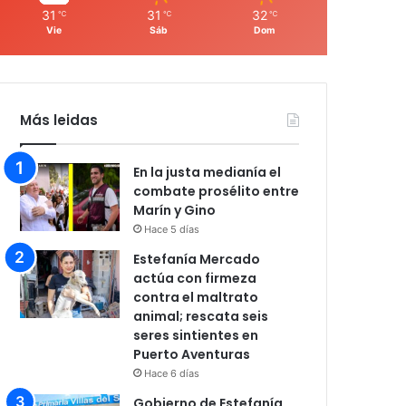
31
31
32
℃
℃
℃
Vie
Sáb
Dom
Más leidas
En la justa medianía el
combate prosélito entre
Marín y Gino
Hace 5 días
Estefanía Mercado
actúa con firmeza
contra el maltrato
animal; rescata seis
seres sintientes en
Puerto Aventuras
Hace 6 días
Gobierno de Estefanía