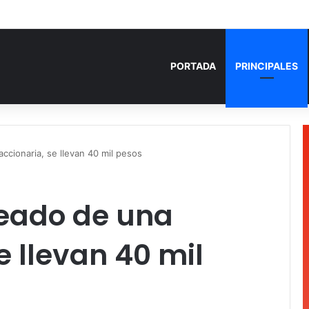
 años de prisión por homicidio de cubana en Cancún
PORTADA
PRINCIPALES
ccionaria, se llevan 40 mil pesos
eado de una
e llevan 40 mil