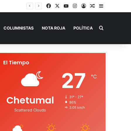
Facebook
X
YouTube
Instagram
Acceso
Publicación al a
Barra lateral
Buscar por
COLUMNISTAS
NOTA ROJA
POLÍTICA
El Tiempo
27
℃
Chetumal
31º - 27º
86%
3.05 km/h
Scattered Clouds