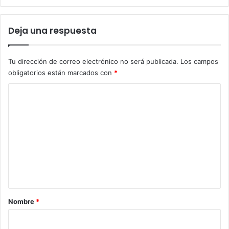
Deja una respuesta
Tu dirección de correo electrónico no será publicada.
Los campos
obligatorios están marcados con
*
C
o
m
e
n
t
a
r
Nombre
*
i
o