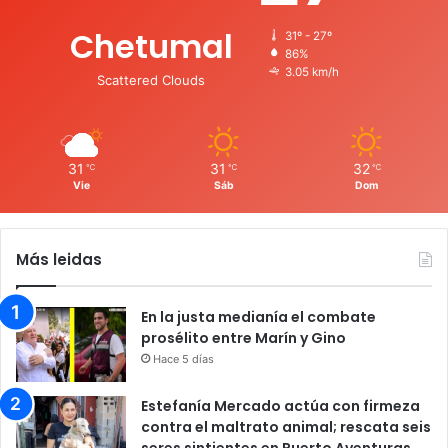
Chetumal
31º - 27º
86%
3.05 km/h
Scattered Clouds
31
31
32
℃
℃
℃
Vie
Sáb
Dom
Más leidas
En la justa medianía el combate
prosélito entre Marín y Gino
Hace 5 días
Estefanía Mercado actúa con firmeza
contra el maltrato animal; rescata seis
seres sintientes en Puerto Aventuras