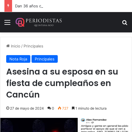
Dan 36 años de prisión por homicidio de cubana en Cancún
Menú
B
Inicio
/
Principales
Nota Roja
Principales
Asesina a su esposa en su
fiesta de cumpleaños en
Cancún
27 de mayo de 2024
0
727
1 minuto de lectura