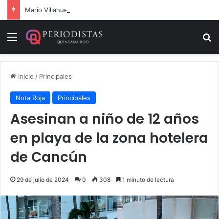
Mario Villanueva desmiente datos falsos sobre su caso
Menú
B
Inicio
/
Principales
Nota Roja
Principales
Asesinan a niño de 12 años
en playa de la zona hotelera
de Cancún
29 de julio de 2024
0
308
1 minuto de lectura