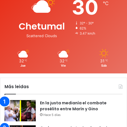
30
℃
Chetumal
32º - 30º
62%
3.47 km/h
Scattered Clouds
32
32
31
℃
℃
℃
Jue
Vie
Sáb
Más leidas
En la justa medianía el combate
prosélito entre Marín y Gino
Hace 5 días