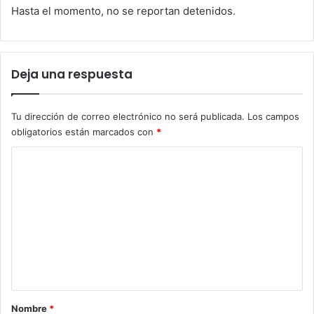
Hasta el momento, no se reportan detenidos.
Deja una respuesta
Tu dirección de correo electrónico no será publicada.
Los campos
obligatorios están marcados con
*
C
o
m
e
n
t
a
r
Nombre
*