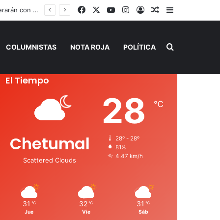
Facebook
X
YouTube
Instagram
Acceso
Publicación al a
Barra lateral
Filtros y medidas de seguridad para ingresar a cárceles de Quintana Roo operarán con tecnología de punta
Buscar por
COLUMNISTAS
NOTA ROJA
POLÍTICA
El Tiempo
28
℃
Chetumal
28º - 28º
81%
4.47 km/h
Scattered Clouds
31
32
31
℃
℃
℃
Jue
Vie
Sáb