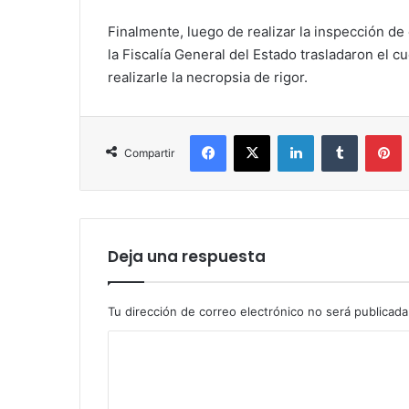
Finalmente, luego de realizar la inspección de
la Fiscalía General del Estado trasladaron el 
realizarle la necropsia de rigor.
Facebook
X
LinkedIn
Tumblr
P
Compartir
Deja una respuesta
Tu dirección de correo electrónico no será publicada
C
o
m