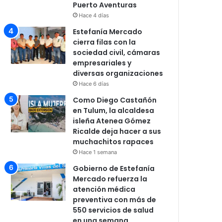
Puerto Aventuras
Hace 4 días
Estefanía Mercado
cierra filas con la
sociedad civil, cámaras
empresariales y
diversas organizaciones
Hace 6 días
Como Diego Castañón
en Tulum, la alcaldesa
isleña Atenea Gómez
Ricalde deja hacer a sus
muchachitos rapaces
Hace 1 semana
Gobierno de Estefanía
Mercado refuerza la
atención médica
preventiva con más de
550 servicios de salud
en una semana