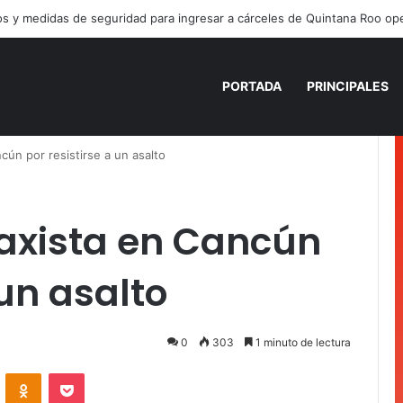
PORTADA
PRINCIPALES
cún por resistirse a un asalto
taxista en Cancún
 un asalto
0
303
1 minuto de lectura
VKontakte
Odnoklassniki
Pocket