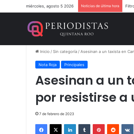
miércoles, agosto 5 2026
Noticias de última hora
Inicio
/
Sin categoría
/
Asesinan a un taxista en Can
Nota Roja
Principales
Asesinan a un 
por resistirse a
7 de febrero de 2023
Facebook
X
LinkedIn
Tumblr
Pinterest
Reddit