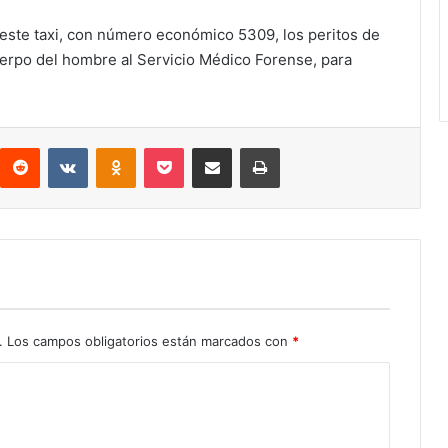
 este taxi, con número económico 5309, los peritos de
cuerpo del hombre al Servicio Médico Forense, para
interest
Reddit
VKontakte
Odnoklassniki
Pocket
Compartir por correo electrónico
Imprimir
.
Los campos obligatorios están marcados con
*