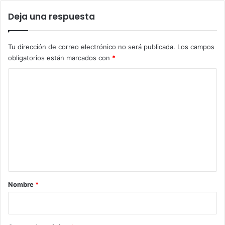
Deja una respuesta
Tu dirección de correo electrónico no será publicada.
Los campos
obligatorios están marcados con
*
C
o
m
e
n
t
a
r
Nombre
*
i
o