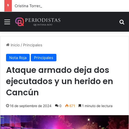
Cristina Torres, la Secretaria que cobra sin chambear
Menú
B
Inicio
/
Principales
Nota Roja
Principales
Ataque armado deja dos
ejecutados y un herido en
Cancún
16 de septiembre de 2024
0
671
1 minuto de lectura