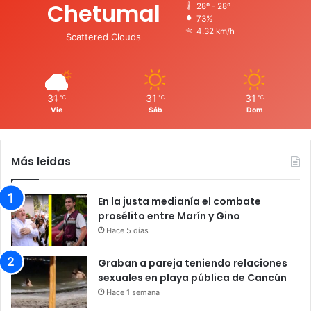
Chetumal
28º - 28º
73%
4.32 km/h
Scattered Clouds
31
31
31
℃
℃
℃
Vie
Sáb
Dom
Más leidas
En la justa medianía el combate
prosélito entre Marín y Gino
Hace 5 días
Graban a pareja teniendo relaciones
sexuales en playa pública de Cancún
Hace 1 semana