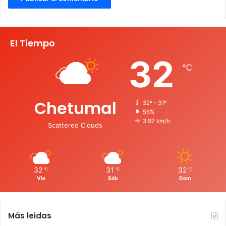
El Tiempo
32
℃
Chetumal
32º - 31º
56%
3.97 km/h
Scattered Clouds
32
31
32
℃
℃
℃
Vie
Sáb
Dom
Más leidas