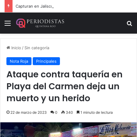
Capturan en Jalisco a ‘El Ruso’, presunto autor intelectual de varios homicidios en Playa del Carmen
Menú
B
Inicio
/
Sin categoría
Nota Roja
Principales
Ataque contra taquería en
Playa del Carmen deja un
muerto y un herido
22 de marzo de 2023
0
340
1 minuto de lectura