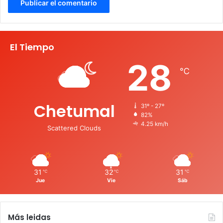
El Tiempo
28
℃
Chetumal
31º - 27º
82%
4.25 km/h
Scattered Clouds
31
32
31
℃
℃
℃
Jue
Vie
Sáb
Más leidas