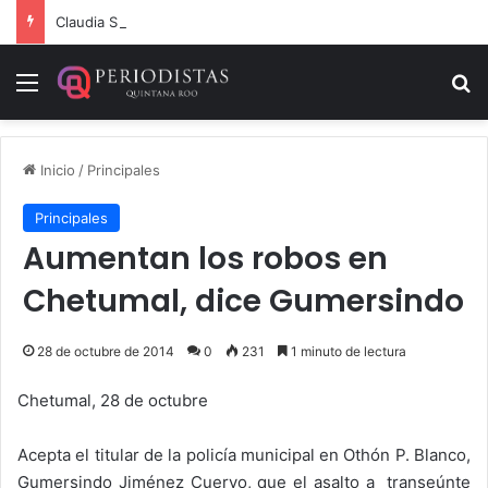
Claudia Sheinbaum, Mara Lezama y Estefanía Mercado fortalecen estrategia integral contra el sargazo
Menú
B
Inicio
/
Principales
Principales
Aumentan los robos en
Chetumal, dice Gumersindo
28 de octubre de 2014
0
231
1 minuto de lectura
Chetumal, 28 de octubre
Acepta el titular de la policía municipal en Othón P. Blanco,
Gumersindo Jiménez Cuervo, que el asalto a transeúnte