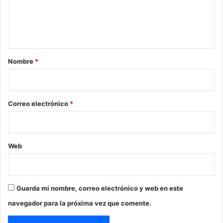
n
t
a
r
Nombre
*
i
o
*
Correo electrónico
*
Web
Guarda mi nombre, correo electrónico y web en este
navegador para la próxima vez que comente.