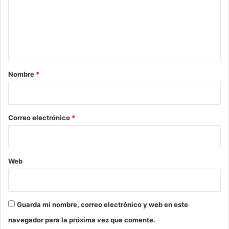
e
n
t
a
r
Nombre
*
i
o
*
Correo electrónico
*
Web
Guarda mi nombre, correo electrónico y web en este
navegador para la próxima vez que comente.