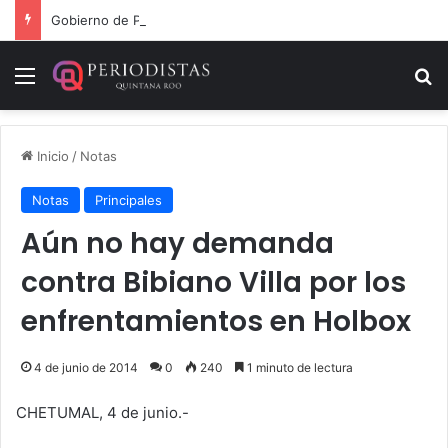
Gobierno de Playa del Carmen aprueba segunda modificación del POA 2026
Menú
B
Inicio
/
Notas
Notas
Principales
Aún no hay demanda
contra Bibiano Villa por los
enfrentamientos en Holbox
4 de junio de 2014
0
240
1 minuto de lectura
CHETUMAL, 4 de junio.-