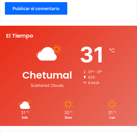
El Tiempo
31
℃
Chetumal
31º - 31º
62%
6 km/h
Scattered Clouds
31
32
31
℃
℃
℃
Sáb
Dom
Lun