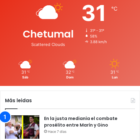
31
℃
Chetumal
31º - 31º
58%
3.88 km/h
Scattered Clouds
31
32
31
℃
℃
℃
Sáb
Dom
Lun
Más leidas
En la justa medianía el combate
prosélito entre Marín y Gino
Hace 7 días