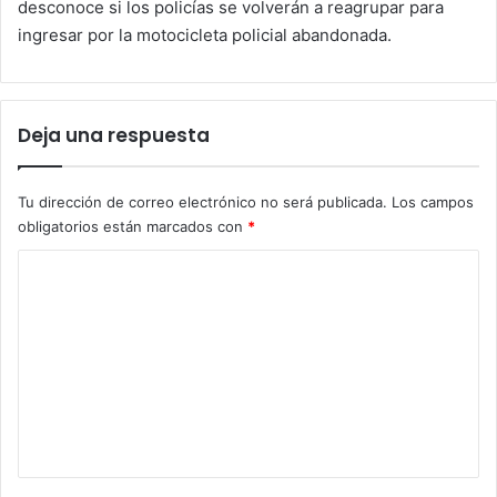
desconoce si los policías se volverán a reagrupar para
ingresar por la motocicleta policial abandonada.
Deja una respuesta
Tu dirección de correo electrónico no será publicada.
Los campos
obligatorios están marcados con
*
C
o
m
e
n
t
a