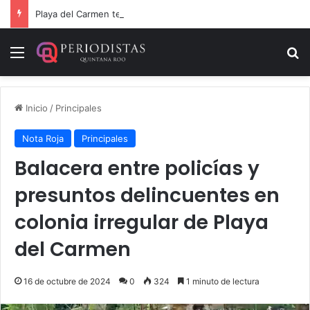
Playa del Carmen tendrá el primer Centro Comunitario “México Imparable” de Quintana Roo: Mara Lezama
Menú
B
Inicio
/
Principales
Nota Roja
Principales
Balacera entre policías y
presuntos delincuentes en
colonia irregular de Playa
del Carmen
16 de octubre de 2024
0
324
1 minuto de lectura