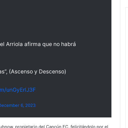
el Arriola afirma que no habrá
as”, (Ascenso y Descenso)
com/unGyErlJ3F
December 6, 2023
hnow, propietario del Cancún FC, felicitándolo por el