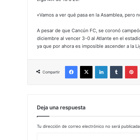
«Vamos a ver qué pasa en la Asamblea, pero no
A pesar de que Cancún FC, se coronó campeón 
diciembre al vencer 3-0 al Atlante en el estadi
ya que por ahora es imposible ascender a la L
Facebook
X
LinkedIn
Tumblr
P
Compartir
Deja una respuesta
Tu dirección de correo electrónico no será publicada
C