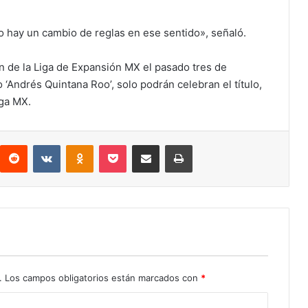
 hay un cambio de reglas en ese sentido», señaló.
de la Liga de Expansión MX el pasado tres de
o ‘Andrés Quintana Roo’, solo podrán celebran el título,
iga MX.
interest
Reddit
VKontakte
Odnoklassniki
Pocket
Compartir por correo electrónico
Imprimir
.
Los campos obligatorios están marcados con
*