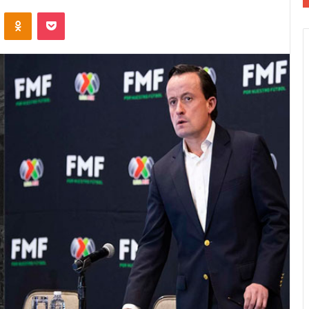
VKontakte
Odnoklassniki
Pocket