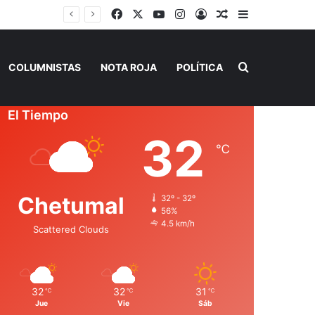
Facebook
X
YouTube
Instagram
Acceso
Publicación al a
Barra lateral
la Fiscalía
Buscar por
COLUMNISTAS
NOTA ROJA
POLÍTICA
El Tiempo
32
℃
Chetumal
32º - 32º
56%
4.5 km/h
Scattered Clouds
32
32
31
℃
℃
℃
Jue
Vie
Sáb