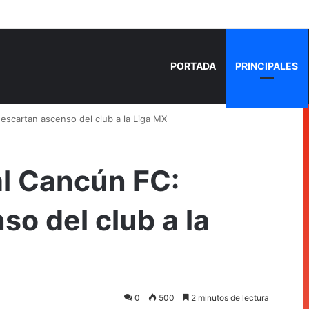
 bloquean la avenida Insurgentes en Chetumal, exigen ser atendidas en 
PORTADA
PRINCIPALES
descartan ascenso del club a la Liga MX
al Cancún FC:
o del club a la
0
500
2 minutos de lectura