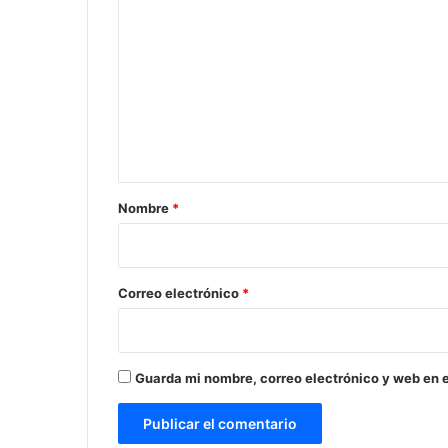
o
m
e
n
t
a
r
Nombre
*
i
o
*
Correo electrónico
*
Guarda mi nombre, correo electrónico y web en 