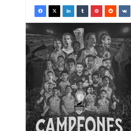
Facebook
X
LinkedIn
Tumblr
Pinterest
Reddit