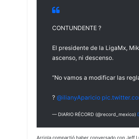
CONTUNDENTE ?
El presidente de la LigaMx, Mik
ascenso, ni descenso.
“No vamos a modificar las regl
?
@ilianyAparicio
pic.twitter.
— DIARIO RÉCORD (@record_mexico)
Arriola compartió haber conversado con Jeff Lu