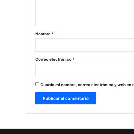
n
t
a
r
Nombre
*
i
o
*
Correo electrónico
*
Guarda mi nombre, correo electrónico y web en 