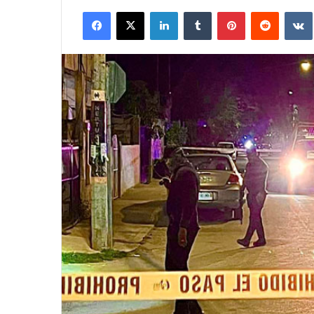
Facebook
X
LinkedIn
Tumblr
Pinterest
Reddit