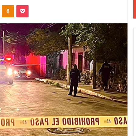
VKontakte
Odnoklassniki
Pocket