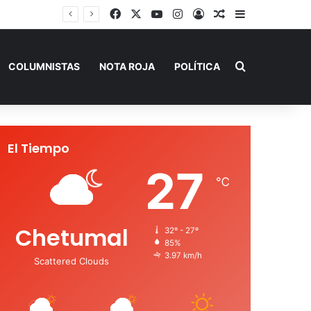
Facebook
X
YouTube
Instagram
Acceso
Publicación al a
Barra lateral
Buscar por
COLUMNISTAS
NOTA ROJA
POLÍTICA
El Tiempo
27
℃
Chetumal
32º - 27º
85%
3.97 km/h
Scattered Clouds