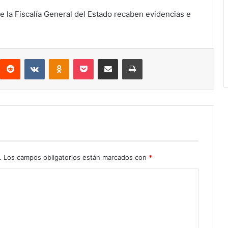
 la Fiscalía General del Estado recaben evidencias e
interest
Reddit
VKontakte
Odnoklassniki
Pocket
Compartir por correo electrónico
Imprimir
.
Los campos obligatorios están marcados con
*