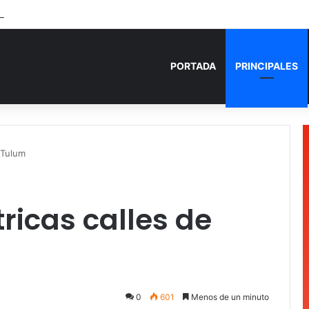
den fuego a camioneta involucrada en balacera en Carrillo Puerto
PORTADA
PRINCIPALES
 Tulum
ricas calles de
0
601
Menos de un minuto