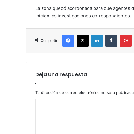
La zona quedó acordonada para que agentes de
inicien las investigaciones correspondientes.
Facebook
X
LinkedIn
Tumblr
P
Compartir
Deja una respuesta
Tu dirección de correo electrónico no será publicada
C
o
m
e