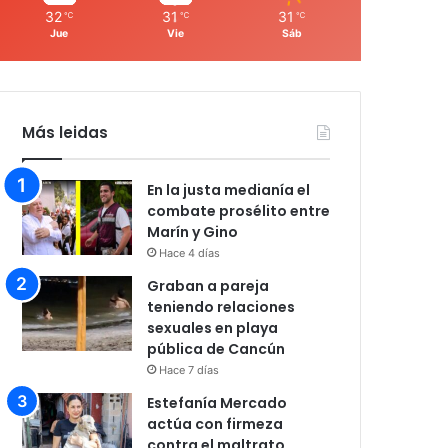
32
31
31
℃
℃
℃
Jue
Vie
Sáb
Más leidas
En la justa medianía el
combate prosélito entre
Marín y Gino
Hace 4 días
Graban a pareja
teniendo relaciones
sexuales en playa
pública de Cancún
Hace 7 días
Estefanía Mercado
actúa con firmeza
contra el maltrato