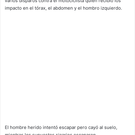
varios disparos contra el motociclista quien recibió los
impacto en el tórax, el abdomen y el hombro izquierdo.
El hombre herido intentó escapar pero cayó al suelo,
mientras los supuestos sicarios escaparon.