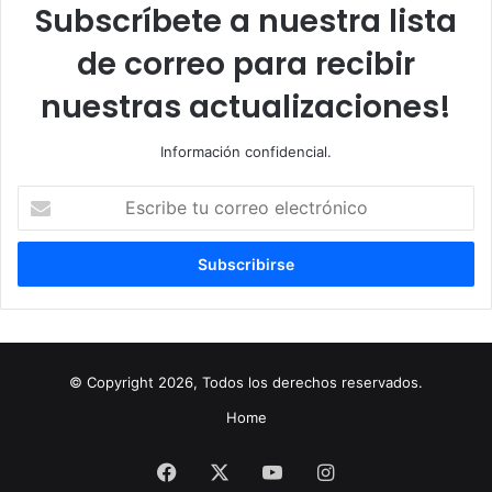
Subscríbete a nuestra lista
de correo para recibir
nuestras actualizaciones!
Información confidencial.
Escribe
tu
correo
electrónico
© Copyright 2026, Todos los derechos reservados.
Home
Facebook
X
YouTube
Instagram