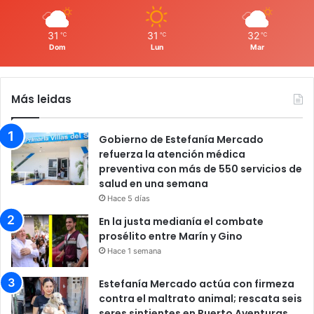
31
31
32
℃
℃
℃
Dom
Lun
Mar
Más leidas
Gobierno de Estefanía Mercado
refuerza la atención médica
preventiva con más de 550 servicios de
salud en una semana
Hace 5 días
En la justa medianía el combate
prosélito entre Marín y Gino
Hace 1 semana
Estefanía Mercado actúa con firmeza
contra el maltrato animal; rescata seis
seres sintientes en Puerto Aventuras