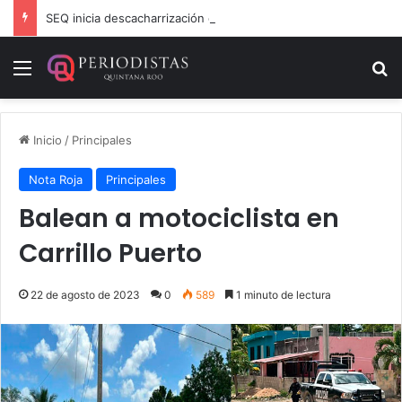
SEQ inicia descacharrización en escuelas de la Ribera del Río Hondo previo al inicio del ciclo escolar
Menú
B
Inicio
/
Principales
Nota Roja
Principales
Balean a motociclista en
Carrillo Puerto
22 de agosto de 2023
0
589
1 minuto de lectura