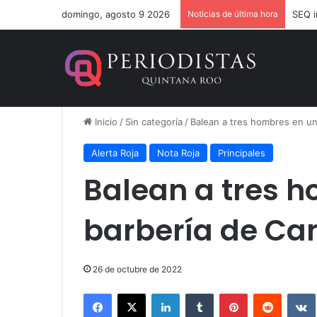
domingo, agosto 9 2026
Noticias de última hora
Inicio
/
Sin categoría
/
Balean a tres hombres en u
Alerta Roja
Nota Roja
Principales
Balean a tres 
barbería de Ca
26 de octubre de 2022
Facebook
X
LinkedIn
Tumblr
Pinterest
Reddit