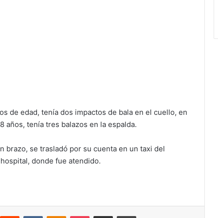
os de edad, tenía dos impactos de bala en el cuello, en
8 años, tenía tres balazos en la espalda.
un brazo, se trasladó por su cuenta en un taxi del
hospital, donde fue atendido.
interest
Reddit
VKontakte
Odnoklassniki
Pocket
Compartir por correo electrónico
Imprimir