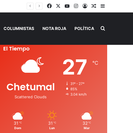
Facebook
X
YouTube
Instagram
Acceso
Publicación al a
Barra lateral
SEQ inicia descacharrización en escuelas de la Ribera del Río Hondo previo al inicio del ciclo escolar
Buscar por
COLUMNISTAS
NOTA ROJA
POLÍTICA
El Tiempo
27
℃
Chetumal
31º - 27º
85%
3.04 km/h
Scattered Clouds
31
31
32
℃
℃
℃
Dom
Lun
Mar