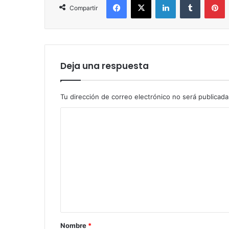
Compartir
Deja una respuesta
Tu dirección de correo electrónico no será publicada
C
o
m
e
n
t
a
r
Nombre
*