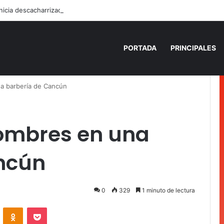
PORTADA
PRINCIPALES
na barbería de Cancún
hombres en una
ncún
0
329
1 minuto de lectura
VKontakte
Odnoklassniki
Pocket