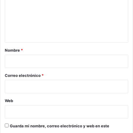
m
e
n
t
a
r
Nombre
*
i
o
*
Correo electrónico
*
Web
Guarda mi nombre, correo electrónico y web en este