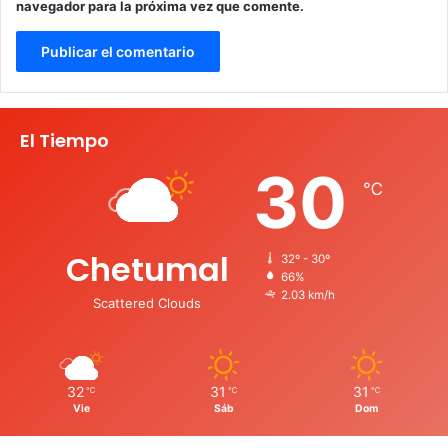
navegador para la próxima vez que comente.
El Tiempo
30
℃
Chetumal
32º - 30º
66%
2.03 km/h
Scattered Clouds
32
31
31
℃
℃
℃
Vie
Sáb
Dom