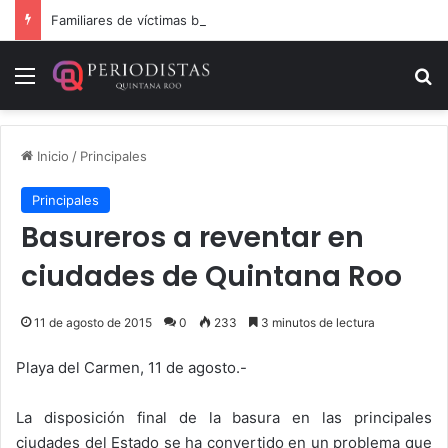
Familiares de víctimas bloquean paso vehicular y se instalan frente a la Fiscalía de Quintana Roo
Menú
B
Inicio
/
Principales
Principales
Basureros a reventar en
ciudades de Quintana Roo
11 de agosto de 2015
0
233
3 minutos de lectura
Playa del Carmen, 11 de agosto.-
La disposición final de la basura en las principales
ciudades del Estado se ha convertido en un problema que