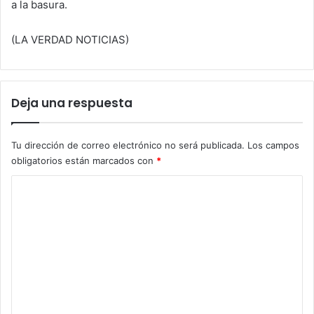
a la basura.
(LA VERDAD NOTICIAS)
Deja una respuesta
Tu dirección de correo electrónico no será publicada.
Los campos
obligatorios están marcados con
*
C
o
m
e
n
t
a