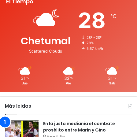
El Tiempo
28
℃
Chetumal
28º - 28º
78%
5.67 km/h
Scattered Clouds
31
32
31
℃
℃
℃
Jue
Vie
Sáb
Más leidas
En la justa medianía el combate
prosélito entre Marín y Gino
Hace 4 días