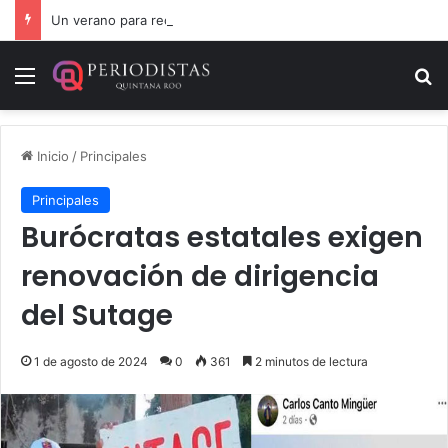
Un verano para recordar: niñas y niños cierran con alegría el curso “Aventuras de Verano”
Menú
B
Inicio
/
Principales
Principales
Burócratas estatales exigen
renovación de dirigencia
del Sutage
1 de agosto de 2024
0
361
2 minutos de lectura