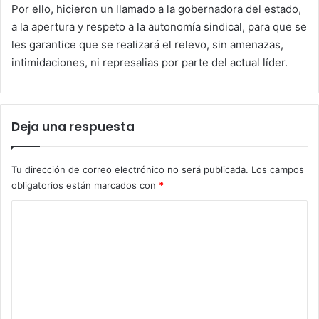
Por ello, hicieron un llamado a la gobernadora del estado,
a la apertura y respeto a la autonomía sindical, para que se
les garantice que se realizará el relevo, sin amenazas,
intimidaciones, ni represalias por parte del actual líder.
Deja una respuesta
Tu dirección de correo electrónico no será publicada.
Los campos
obligatorios están marcados con
*
C
o
m
e
n
t