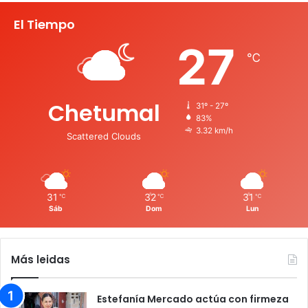
El Tiempo
27
℃
Chetumal
31º - 27º
83%
3.32 km/h
Scattered Clouds
31
32
31
℃
℃
℃
Sáb
Dom
Lun
Más leidas
Estefanía Mercado actúa con firmeza