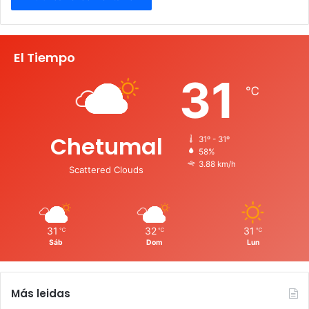
El Tiempo
31
℃
Chetumal
31º - 31º
58%
3.88 km/h
Scattered Clouds
31
32
31
℃
℃
℃
Sáb
Dom
Lun
Más leidas