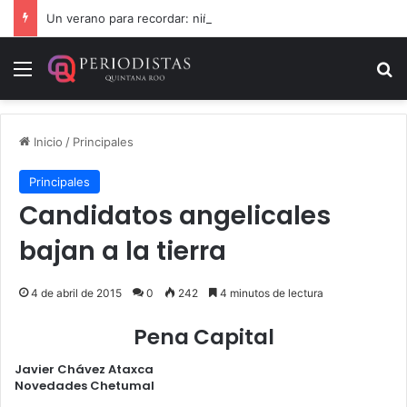
Un verano para recordar: niñas y niños cierran con alegría el curso “Aventuras de Verano”
Menú
B
Inicio
/
Principales
Principales
Candidatos angelicales
bajan a la tierra
4 de abril de 2015
0
242
4 minutos de lectura
Pena Capital
Javier Chávez Ataxca
Novedades Chetumal
.