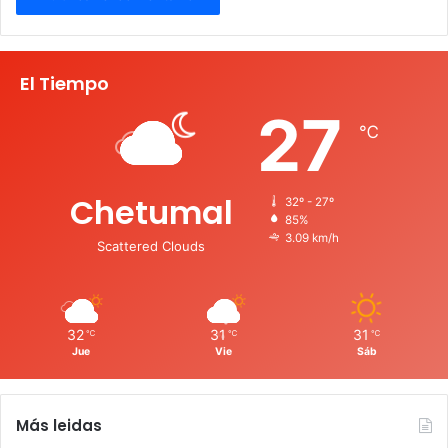
El Tiempo
27
℃
Chetumal
32º - 27º
85%
3.09 km/h
Scattered Clouds
32
31
31
℃
℃
℃
Jue
Vie
Sáb
Más leidas