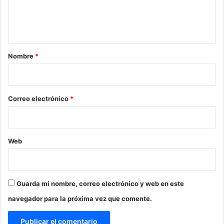
n
t
a
r
Nombre
*
i
o
*
Correo electrónico
*
Web
Guarda mi nombre, correo electrónico y web en este
navegador para la próxima vez que comente.