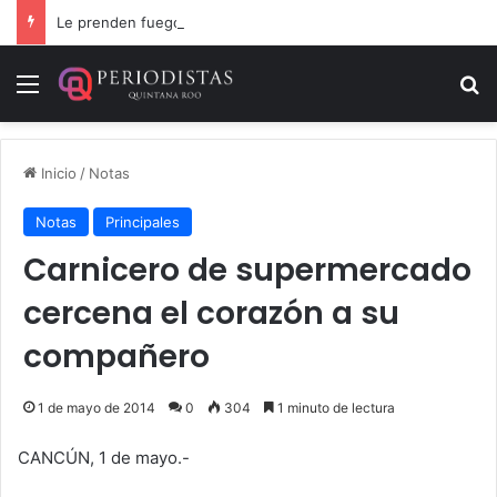
Le prenden fuego a camioneta involucrada en balacera en Carrillo Puerto
Menú
B
Inicio
/
Notas
Notas
Principales
Carnicero de supermercado
cercena el corazón a su
compañero
1 de mayo de 2014
0
304
1 minuto de lectura
CANCÚN, 1 de mayo.-