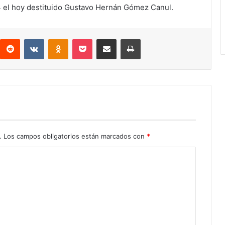
 el hoy destituido Gustavo Hernán Gómez Canul.
interest
Reddit
VKontakte
Odnoklassniki
Pocket
Compartir por correo electrónico
Imprimir
.
Los campos obligatorios están marcados con
*