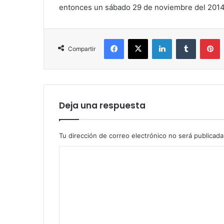
entonces un sábado 29 de noviembre del 2014
Facebook
X
LinkedIn
Tumblr
P
Compartir
Deja una respuesta
Tu dirección de correo electrónico no será publicada
C
o
m
e
n