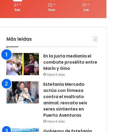
31
32
31
℃
℃
℃
Sáb
Dom
Lun
Más leidas
En la justa medianía el
combate prosélito entre
Marín y Gino
Hace 6 días
Estefanía Mercado
actúa con firmeza
contra el maltrato
animal; rescata seis
seres sintientes en
Puerto Aventuras
Hace 6 días
Gobierno de Estefanía