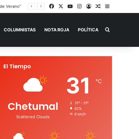
Facebook
X
YouTube
Instagram
Acceso
Publicación al a
Barra lateral
 de Verano”
Buscar por
COLUMNISTAS
NOTA ROJA
POLÍTICA
El Tiempo
31
℃
Chetumal
31º - 31º
62%
6 km/h
Scattered Clouds