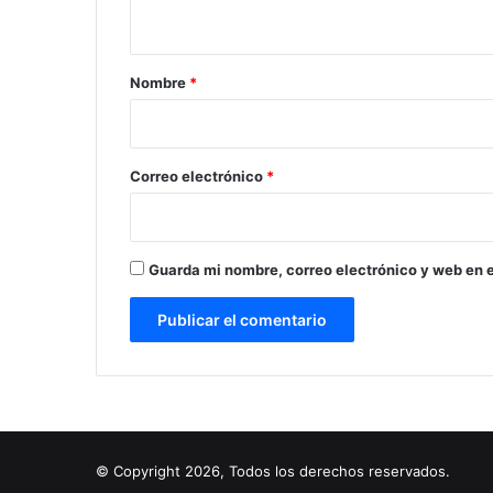
t
a
r
Nombre
*
i
o
*
Correo electrónico
*
Guarda mi nombre, correo electrónico y web en 
© Copyright 2026, Todos los derechos reservados.