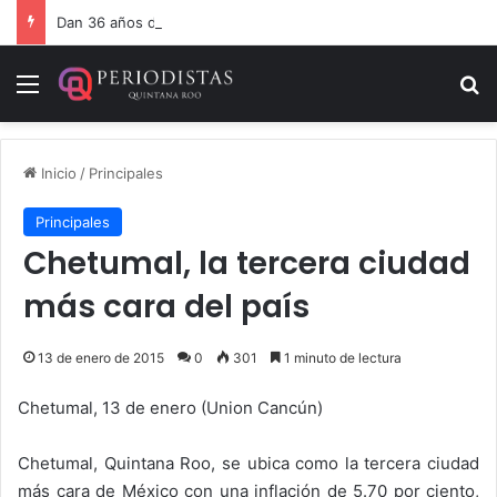
Dan 36 años de prisión por homicidio de cubana en Cancún
Menú
B
Inicio
/
Principales
Principales
Chetumal, la tercera ciudad
más cara del país
13 de enero de 2015
0
301
1 minuto de lectura
Chetumal, 13 de enero (Union Cancún)
Chetumal, Quintana Roo, se ubica como la tercera ciudad
más cara de México con una inflación de 5.70 por ciento,