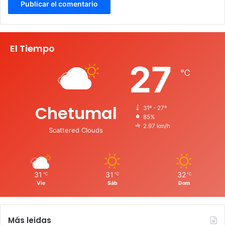
El Tiempo
27
℃
Chetumal
31º - 27º
85%
2.97 km/h
Scattered Clouds
31
31
32
℃
℃
℃
Vie
Sáb
Dom
Más leidas