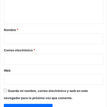
n
t
a
r
Nombre
*
i
o
*
Correo electrónico
*
Web
Guarda mi nombre, correo electrónico y web en este
navegador para la próxima vez que comente.