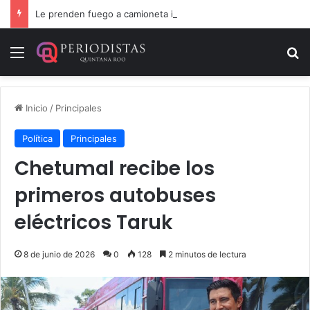
Le prenden fuego a camioneta involucrada en balacera en Carrillo Puerto
Menú
B
Inicio
/
Principales
Política
Principales
Chetumal recibe los
primeros autobuses
eléctricos Taruk
8 de junio de 2026
0
128
2 minutos de lectura