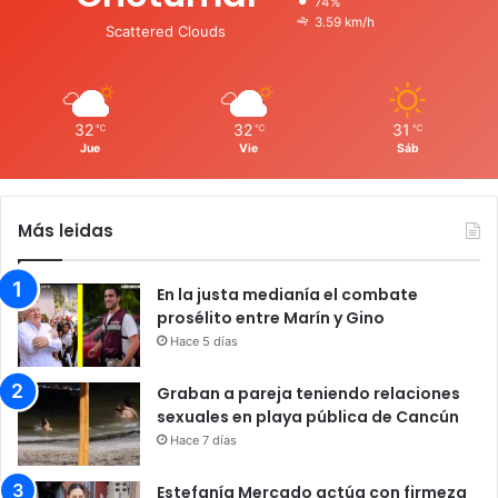
74%
3.59 km/h
Scattered Clouds
32
32
31
℃
℃
℃
Jue
Vie
Sáb
Más leidas
En la justa medianía el combate
prosélito entre Marín y Gino
Hace 5 días
Graban a pareja teniendo relaciones
sexuales en playa pública de Cancún
Hace 7 días
Estefanía Mercado actúa con firmeza