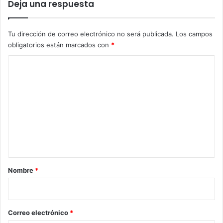
Deja una respuesta
Tu dirección de correo electrónico no será publicada.
Los campos
obligatorios están marcados con
*
C
o
m
e
n
t
a
r
Nombre
*
i
o
*
Correo electrónico
*