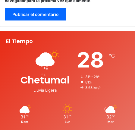
navegador para la próxima vez que comente.
El Tiempo
28
℃
Chetumal
31º - 28º
81%
3.68 km/h
Lluvia Ligera
31
31
32
℃
℃
℃
Dom
Lun
Mar