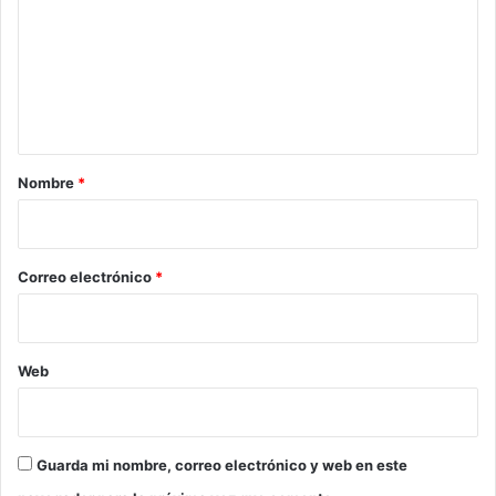
m
e
n
t
a
r
Nombre
*
i
o
*
Correo electrónico
*
Web
Guarda mi nombre, correo electrónico y web en este