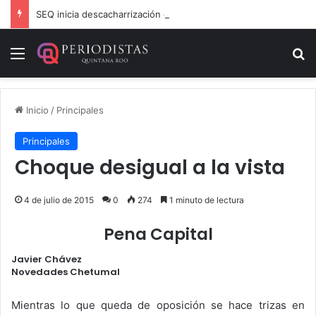
SEQ inicia descacharrización en escuelas de la Ribera del Río Hondo previo al inicio del ciclo escolar
Menú
B
Inicio
/
Principales
Principales
Choque desigual a la vista
4 de julio de 2015
0
274
1 minuto de lectura
Pena Capital
Javier Chávez
Novedades Chetumal
.
Mientras lo que queda de oposición se hace trizas en