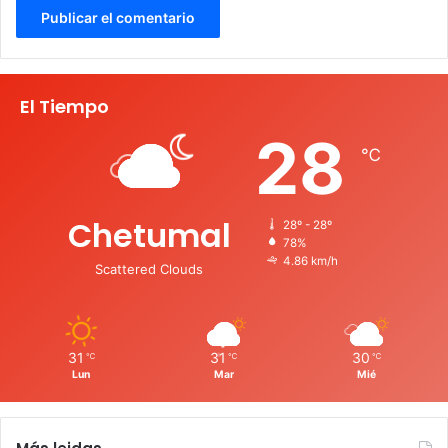
El Tiempo
28
℃
Chetumal
28º - 28º
78%
4.86 km/h
Scattered Clouds
31
31
30
℃
℃
℃
Lun
Mar
Mié