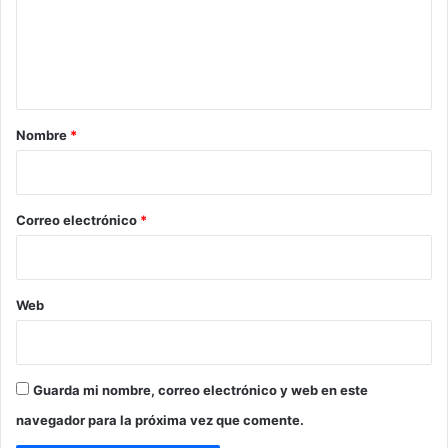
e
n
t
a
r
Nombre
*
i
o
*
Correo electrónico
*
Web
Guarda mi nombre, correo electrónico y web en este
navegador para la próxima vez que comente.