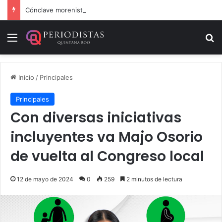
Cónclave morenista en el WTC de la CDMX
Menú
B
Inicio
/
Principales
Principales
Con diversas iniciativas
incluyentes va Majo Osorio
de vuelta al Congreso local
12 de mayo de 2024
0
259
2 minutos de lectura