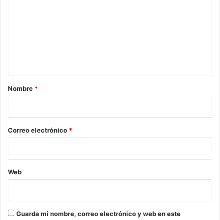
m
e
n
t
a
r
Nombre
*
i
o
*
Correo electrónico
*
Web
Guarda mi nombre, correo electrónico y web en este