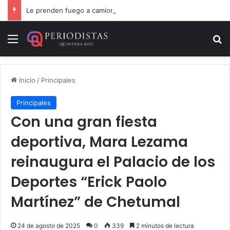
Le prenden fuego a camioneta involucrada en balacera en Carrillo Puerto
Menú
B
Inicio
/
Principales
Principales
Con una gran fiesta
deportiva, Mara Lezama
reinaugura el Palacio de los
Deportes “Erick Paolo
Martínez” de Chetumal
24 de agosto de 2025
0
339
2 minutos de lectura