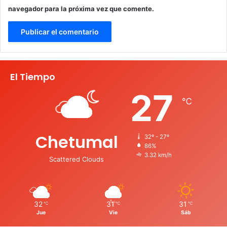
navegador para la próxima vez que comente.
El Tiempo
27
℃
Chetumal
32º - 27º
86%
3.32 km/h
Scattered Clouds
32
31
31
℃
℃
℃
Jue
Vie
Sáb