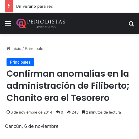
Un verano para recordar: niñas y niños cierran con alegría el curso “Aventuras de Verano”
Menú
B
Inicio
/
Principales
Principales
Confirman anomalías en la
administración de Filiberto;
Chanito era el Tesorero
6 de noviembre de 2014
0
248
2 minutos de lectura
Cancún, 6 de noviembre