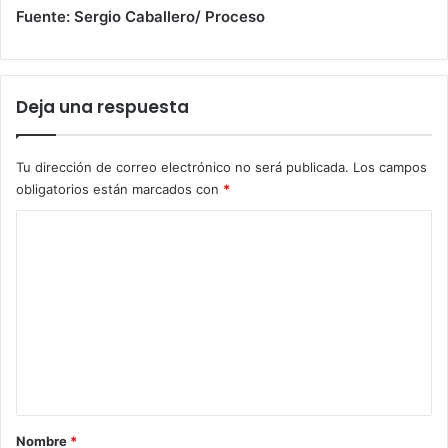
Fuente: Sergio Caballero/ Proceso
Deja una respuesta
Tu dirección de correo electrónico no será publicada.
Los campos
obligatorios están marcados con
*
C
o
m
e
n
t
a
r
Nombre
*