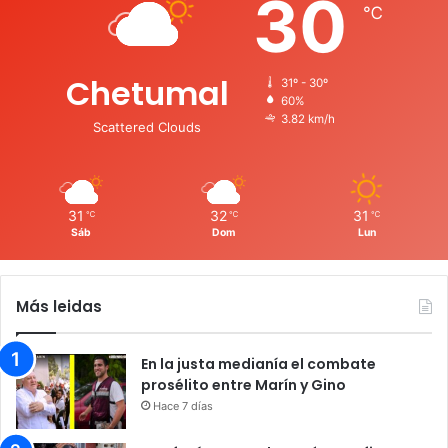
30
℃
Chetumal
31º - 30º
60%
3.82 km/h
Scattered Clouds
31
32
31
℃
℃
℃
Sáb
Dom
Lun
Más leidas
En la justa medianía el combate
prosélito entre Marín y Gino
Hace 7 días