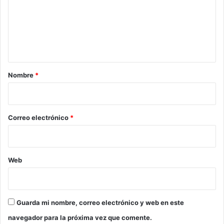
e
n
t
a
r
Nombre
*
i
o
*
Correo electrónico
*
Web
Guarda mi nombre, correo electrónico y web en este
navegador para la próxima vez que comente.