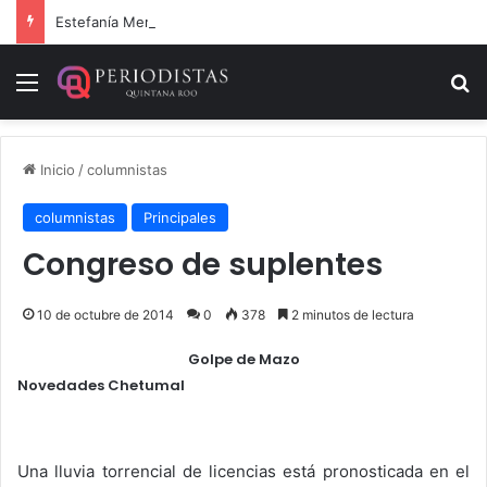
Estefanía Mercado cumple con la repavimentación del puente vehicular
Menú
B
Inicio
/
columnistas
columnistas
Principales
Congreso de suplentes
10 de octubre de 2014
0
378
2 minutos de lectura
Golpe de Mazo
Novedades Chetumal
.
Una lluvia torrencial de licencias está pronosticada en el