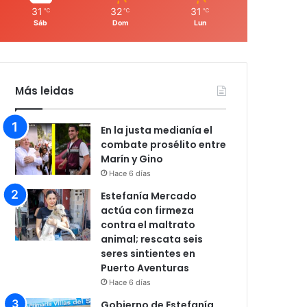
31
32
31
℃
℃
℃
Sáb
Dom
Lun
Más leidas
En la justa medianía el
combate prosélito entre
Marín y Gino
Hace 6 días
Estefanía Mercado
actúa con firmeza
contra el maltrato
animal; rescata seis
seres sintientes en
Puerto Aventuras
Hace 6 días
Gobierno de Estefanía