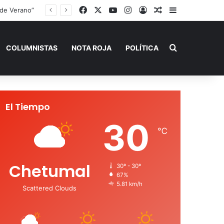
Facebook
X
YouTube
Instagram
Acceso
Publicación al a
Barra lateral
 de Verano”
Buscar por
COLUMNISTAS
NOTA ROJA
POLÍTICA
El Tiempo
30
℃
Chetumal
30º - 30º
67%
5.81 km/h
Scattered Clouds