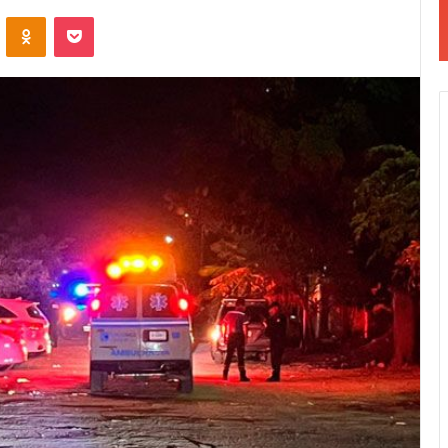
VKontakte
Odnoklassniki
Pocket