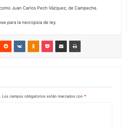
cado como Juan Carlos Pech Vázquez, de Campeche.
se para la necropsia de ley.
interest
Reddit
VKontakte
Odnoklassniki
Pocket
Compartir por correo electrónico
Imprimir
.
Los campos obligatorios están marcados con
*