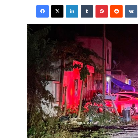
Facebook
X
LinkedIn
Tumblr
Pinterest
Reddit