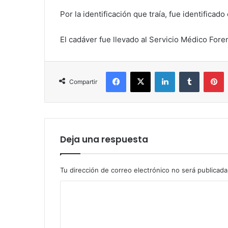
Por la identificación que traía, fue identifi
El cadáver fue llevado al Servicio Médico Foren
Facebook
X
LinkedIn
Tumblr
P
Compartir
Deja una respuesta
Tu dirección de correo electrónico no será publicada
C
o
m