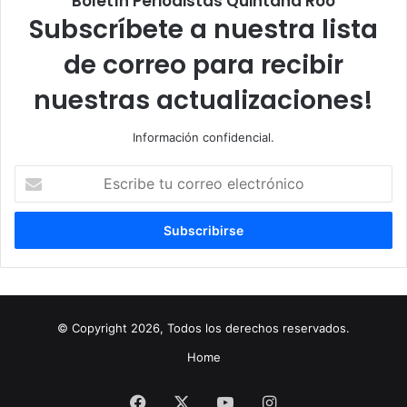
Boletín Periodistas Quintana Roo
Subscríbete a nuestra lista
de correo para recibir
nuestras actualizaciones!
Información confidencial.
Escribe
tu
correo
electrónico
© Copyright 2026, Todos los derechos reservados.
Home
Facebook
X
YouTube
Instagram