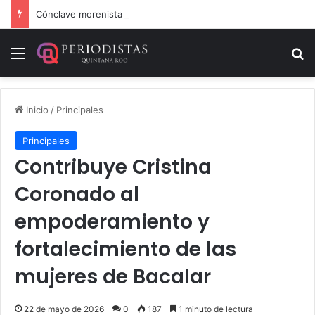
Cónclave morenista en el WTC de la CDMX
Menú
B
Inicio
/
Principales
Principales
Contribuye Cristina
Coronado al
empoderamiento y
fortalecimiento de las
mujeres de Bacalar
22 de mayo de 2026
0
187
1 minuto de lectura