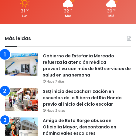
31
32
30
℃
℃
℃
Lun
Mar
Mié
Más leidas
Gobierno de Estefanía Mercado
refuerza la atención médica
preventiva con más de 550 servicios de
salud en una semana
Hace 7 días
SEQ inicia descacharrización en
escuelas de la Ribera del Río Hondo
previo al inicio del ciclo escolar
Hace 2 días
Amiga de Beto Borge abusa en
Oficialía Mayor, descontando en
nómina vales escolares