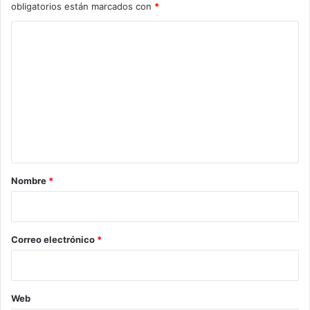
obligatorios están marcados con
*
C
o
m
e
n
t
a
r
Nombre
*
i
o
*
Correo electrónico
*
Web